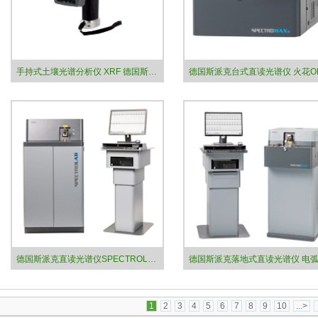
手持式土壤光谱分析仪 XRF 德国斯派克
德国斯派克直读光谱仪SPECTROLAB S – 高端金属分析真正意义上的革命
1
2
3
4
5
6
7
8
9
10
...>