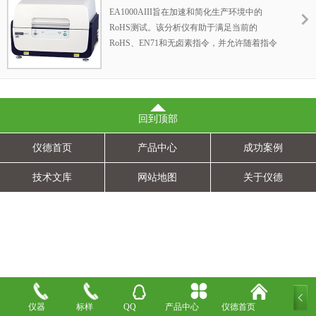
仪，台式XRF荧光分析仪
EA1000AIII旨在加速和简化生产环境中的
RoHS测试。该分析仪有助于满足当前的
RoHS、EN71和无卤素指令，并允许随着指令
的变化更新物质控制标准。
回到顶部
仪德首页
产品中心
成功案例
技术文库
网站地图
关于仪德
仪器
标样
QQ
产品中心
仪德首页